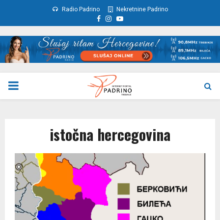
Radio Padrino
Nekretnine Padrino
Facebook
Instagram
Youtube
PRIMARY
MENU
istočna hercegovina