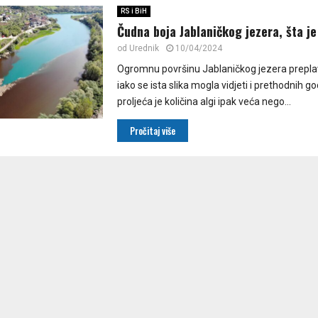
RS i BiH
Čudna boja Jablaničkog jezera, šta je
od
Urednik
10/04/2024
Ogromnu površinu Jablaničkog jezera preplavi
iako se ista slika mogla vidjeti i prethodnih g
proljeća je količina algi ipak veća nego...
Pročitaj više