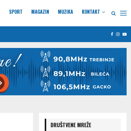
E
SPORT
MAGAZIN
MUZIKA
KONTAKT
Facebook
Insta
Yo
DRUŠTVENE MREŽE