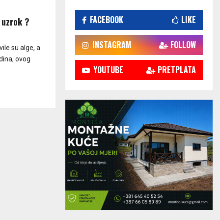
FACEBOOK
LIKE
 uzrok ?
INSTAGRAM
FOLLOW
le su alge, a
odina, ovog
YOUTUBE
PRETPLATA