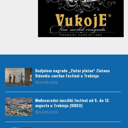
Dodjelom nagrade „Zlatni platan“ Zlatanu
Vidoviću završen Festival u Trebinju
04/08/2026
Međunarodni muzički festival od 5. do 13.
avgusta u Trebinju (VIDEO)
04/08/2026