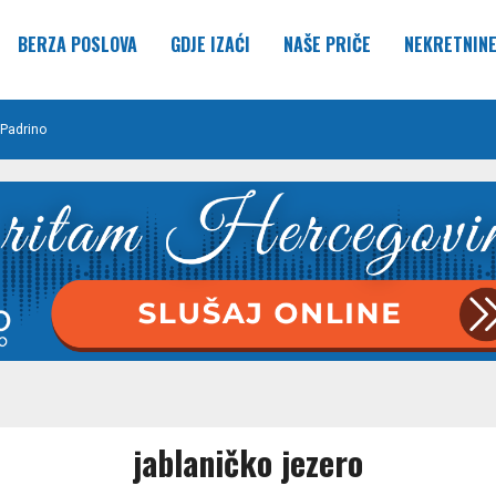
BERZA POSLOVA
GDJE IZAĆI
NAŠE PRIČE
NEKRETNIN
Padrino
jablaničko jezero