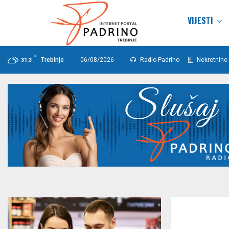
VIJESTI
C
Trebinje
06/08/2026
Radio Padrino
Nekretnine 
31.3