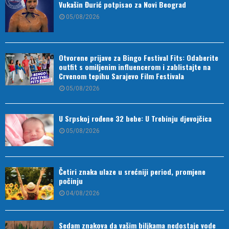
Vukašin Đurić potpisao za Novi Beograd
05/08/2026
Otvorene prijave za Bingo Festival Fits: Odaberite
outfit s omiljenim influencerom i zablistajte na
Crvenom tepihu Sarajevo Film Festivala
05/08/2026
U Srpskoj rođene 32 bebe: U Trebinju djevojčica
05/08/2026
Četiri znaka ulaze u srećniji period, promjene
počinju
04/08/2026
Sedam znakova da vašim biljkama nedostaje vode