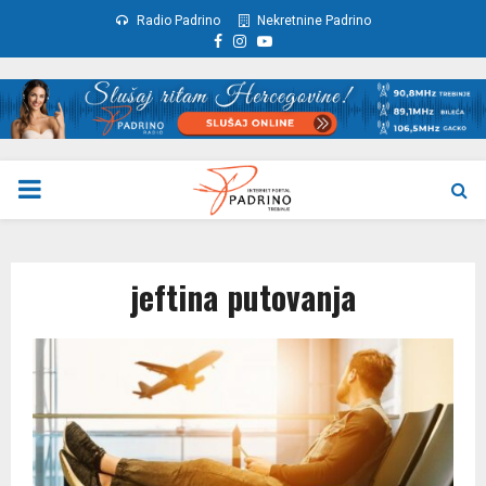
Radio Padrino
Nekretnine Padrino
Facebook
Instagram
Youtube
PRIMARY
MENU
jeftina putovanja