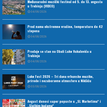
Međunarodni muzički festival od 5. do 13. avgusta
u Trebinju (VIDEO)
04/08/2026
Pred nama ekstremne vrućine, temperature do 42
stepena
04/08/2026
Prodaje se stan na Obali Luke Vukalovića u
Trebinju
04/08/2026
Lake Fest 2026 – Tri dana vrhunske muzike,
prirode i nezaboravne atmosfere u Nikšiću
03/08/2026
Avgust donosi super popuste u „SL Marketima“ i
„Slatkim kućama“