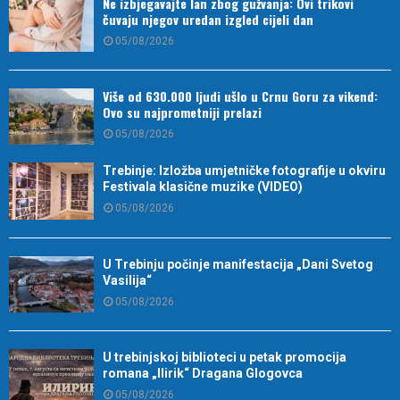
Ne izbjegavajte lan zbog gužvanja: Ovi trikovi
čuvaju njegov uredan izgled cijeli dan
05/08/2026
Više od 630.000 ljudi ušlo u Crnu Goru za vikend:
Ovo su najprometniji prelazi
05/08/2026
Trebinje: Izložba umjetničke fotografije u okviru
Festivala klasične muzike (VIDEO)
05/08/2026
U Trebinju počinje manifestacija „Dani Svetog
Vasilija“
05/08/2026
U trebinjskoj biblioteci u petak promocija
romana „Ilirik“ Dragana Glogovca
05/08/2026