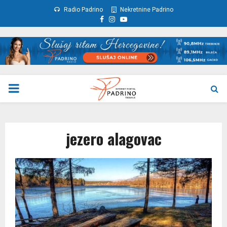
Radio Padrino
Nekretnine Padrino
Facebook
Instagram
Youtube
PRIMARY
MENU
jezero alagovac