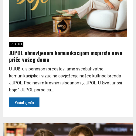
RS i BiH
JUPOL obnovljenom komunikacijom inspiriše nove
priče vašeg doma
U JUB-u s ponosom predstavljamo sveobuhvatno
komunikacijsko i vizuelno osvježenje našeg kultnog brenda
JUPOL. Pod novim krovnim sloganom „JUPOL. U život unosi
boje.“ JUPOL porodica...
Pročitaj više