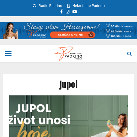
Radio Padrino
Nekretnine Padrino
Facebook
Instagram
Youtube
PRIMARY
MENU
jupol