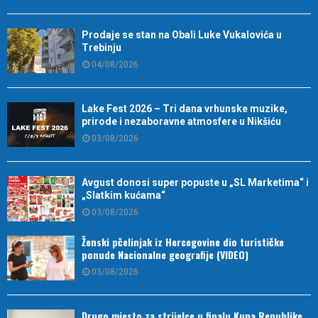
Prodaje se stan na Obali Luke Vukalovića u
Trebinju
04/08/2026
Lake Fest 2026 – Tri dana vrhunske muzike,
prirode i nezaboravne atmosfere u Nikšiću
03/08/2026
Avgust donosi super popuste u „SL Marketima“ i
„Slatkim kućama“
03/08/2026
Ženski pčelinjak iz Hercegovine dio turističke
ponude Nacionalne geografije (VIDEO)
03/08/2026
Drugo mjesto za strijelce u finalu Kupa Republike