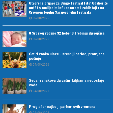
Otvorene prijave za Bingo Festival Fits: Odaberite
outfit s omiljenim influencerom i zablistajte na
Crvenom tepihu Sarajevo Film Festivala
05/08/2026
U Srpskoj rođene 32 bebe: U Trebinju djevojčica
05/08/2026
Četiri znaka ulaze u srećniji period, promjene
počinju
04/08/2026
Sedam znakova da vašim biljkama nedostaje
vode
04/08/2026
Proglašen najbolji parfem svih vremena
04/08/2026