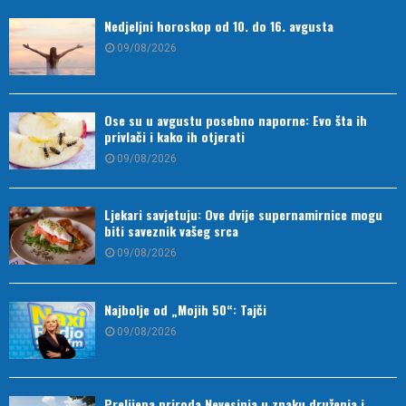
Nedjeljni horoskop od 10. do 16. avgusta
09/08/2026
Ose su u avgustu posebno naporne: Evo šta ih
privlači i kako ih otjerati
09/08/2026
Ljekari savjetuju: Ove dvije supernamirnice mogu
biti saveznik vašeg srca
09/08/2026
Najbolje od „Mojih 50“: Tajči
09/08/2026
Prelijepa priroda Nevesinja u znaku druženja i