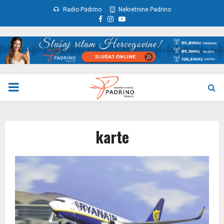
Radio Padrino
Nekretnine Padrino
Facebook
Instagram
Youtube
PRIMARY
MENU
karte