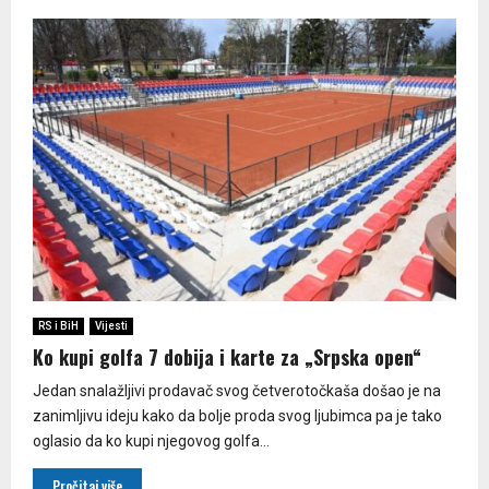
RS i BiH
Vijesti
Ko kupi golfa 7 dobija i karte za „Srpska open“
Jedan snalažljivi prodavač svog četverotočkaša došao je na
zanimljivu ideju kako da bolje proda svog ljubimca pa je tako
oglasio da ko kupi njegovog golfa...
Pročitaj više