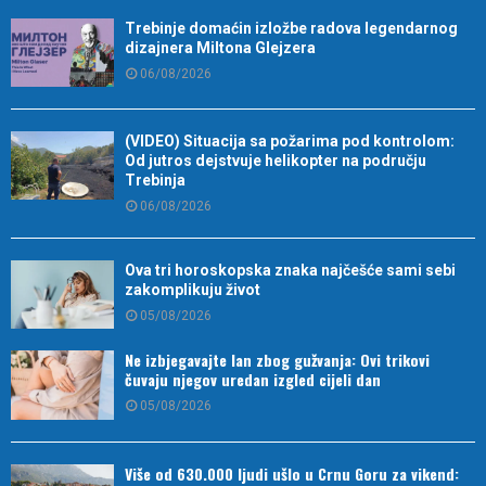
Trebinje domaćin izložbe radova legendarnog
dizajnera Miltona Glejzera
06/08/2026
(VIDEO) Situacija sa požarima pod kontrolom:
Od jutros dejstvuje helikopter na području
Trebinja
06/08/2026
Ova tri horoskopska znaka najčešće sami sebi
zakomplikuju život
05/08/2026
Ne izbjegavajte lan zbog gužvanja: Ovi trikovi
čuvaju njegov uredan izgled cijeli dan
05/08/2026
Više od 630.000 ljudi ušlo u Crnu Goru za vikend: