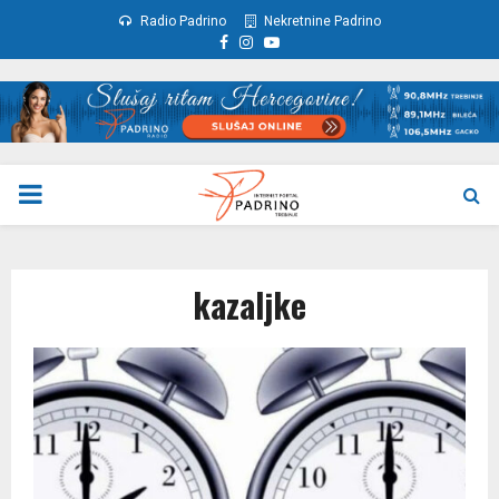
Radio Padrino
Nekretnine Padrino
Facebook
Instagram
Youtube
PRIMARY
MENU
kazaljke