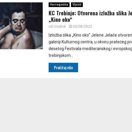
Hercegovina
Vijesti
KC Trebinje: Otvorena izložba slika J
„Kino oko“
od
Urednik
03/08/2022
Izložba slika „Kino oko“ Jelene Jelače otvoren
galeriji Kulturnog centra, u okviru pratećeg 
desetog Festivala mediteranskog i evropskog
trebinjskom...
Pročitaj više