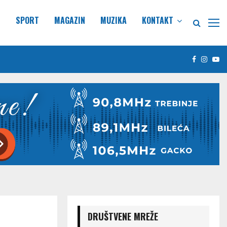
E
SPORT
MAGAZIN
MUZIKA
KONTAKT
Facebook
Insta
Yo
DRUŠTVENE MREŽE