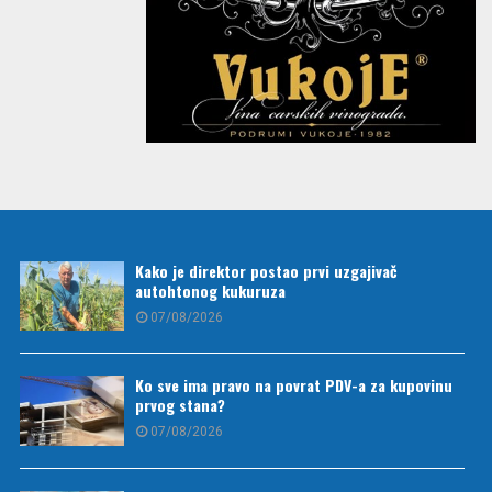
Kako je direktor postao prvi uzgajivač
autohtonog kukuruza
07/08/2026
Ko sve ima pravo na povrat PDV-a za kupovinu
prvog stana?
07/08/2026