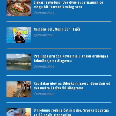
Ljekari savjetuju: Ove dvije supernamirnice
mogu biti saveznik vašeg srca
09/08/2026
Najbolje od „Mojih 50“: Tajči
09/08/2026
Prelijepa priroda Nevesinja u znaku druženja i
takmičenja na Alagovcu
09/08/2026
Kapitalan ulov na Bilećkom jezeru: Som duži od
dva metra i težak 50 kilograma
09/08/2026
U Trebinju rođene četiri bebe, Srpska bogatija
za 20 novih stanovnika