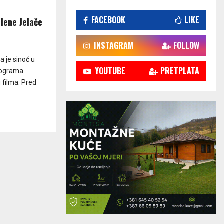
FACEBOOK
LIKE
elene Jelače
INSTAGRAM
FOLLOW
a je sinoć u
YOUTUBE
PRETPLATA
programa
 filma. Pred