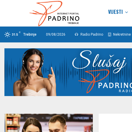
VIJESTI
C
Trebinje
09/08/2026
Radio Padrino
Nekretnine 
31.5