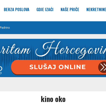
BERZA POSLOVA
GDJE IZAĆI
NAŠE PRIČE
NEKRETNIN
Padrino
kino oko