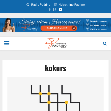
Radio Padrino
Nekretnine Padrino
Facebook
Instagram
Youtube
PRIMARY
MENU
kokurs