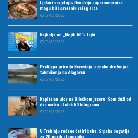
Ljekari savjetuju: Ove dvije supernamirnice
mogu biti saveznik vašeg srca
09/08/2026
Najbolje od „Mojih 50“: Tajči
09/08/2026
Prelijepa priroda Nevesinja u znaku druženja i
takmičenja na Alagovcu
09/08/2026
Kapitalan ulov na Bilećkom jezeru: Som duži od
dva metra i težak 50 kilograma
09/08/2026
U Trebinju rođene četiri bebe, Srpska bogatija
za 20 novih stanovnika