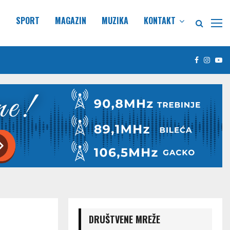
E
SPORT
MAGAZIN
MUZIKA
KONTAKT
Facebook
Insta
Yo
DRUŠTVENE MREŽE