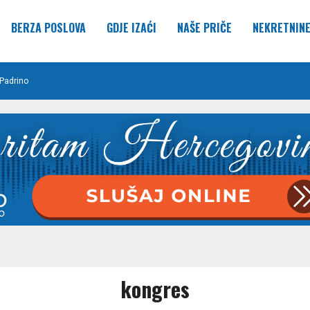
BERZA POSLOVA
GDJE IZAĆI
NAŠE PRIČE
NEKRETNIN
Padrino
kongres