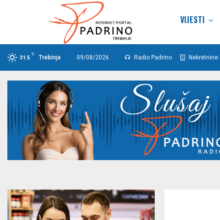
VIJESTI
C
Trebinje
09/08/2026
Radio Padrino
Nekretnine 
31.5