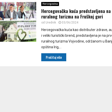
Hercegovina
Hercegovačka kuća predstavljena na
ruralnog turizma na Fruškoj gori
od
Urednik
03/06/2024
Hercegovačka kuća kao distributer zdrave, 
i veliki turistički brend, predstavljena je na 
ruralnog turizma Vojvodine, održanom u Banj
opština Irig,...
Pročitaj više