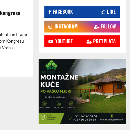
FACEBOOK
LIKE
 kongresu
INSTAGRAM
FOLLOW
autohtone hrane
YOUTUBE
PRETPLATA
prvom Kongresu
i Vrdnik