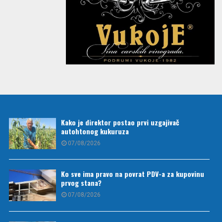
Kako je direktor postao prvi uzgajivač
autohtonog kukuruza
07/08/2026
Ko sve ima pravo na povrat PDV-a za kupovinu
prvog stana?
07/08/2026