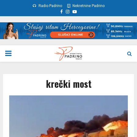
Radio Padrino
Nekretnine Padrino
Facebook
Instagram
Youtube
PRIMARY
MENU
krečki most