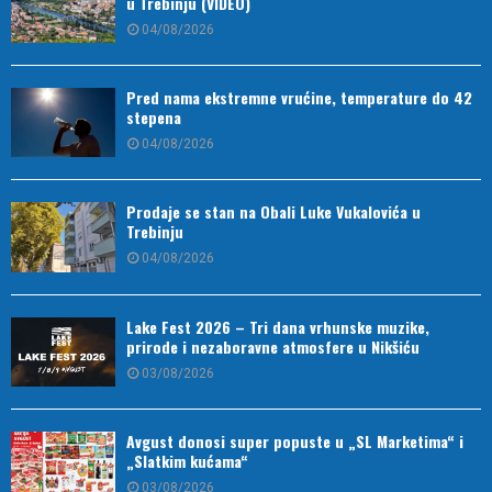
u Trebinju (VIDEO)
04/08/2026
Pred nama ekstremne vrućine, temperature do 42
stepena
04/08/2026
Prodaje se stan na Obali Luke Vukalovića u
Trebinju
04/08/2026
Lake Fest 2026 – Tri dana vrhunske muzike,
prirode i nezaboravne atmosfere u Nikšiću
03/08/2026
Avgust donosi super popuste u „SL Marketima“ i
„Slatkim kućama“
03/08/2026