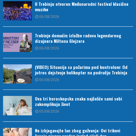
U Trebinju otvoren Međunarodni festival klasične
muzike
06/08/2026
Trebinje domaćin izložbe radova legendarnog
dizajnera Miltona Glejzera
06/08/2026
(VIDEO) Situacija sa požarima pod kontrolom: Od
jutros dejstvuje helikopter na području Trebinja
06/08/2026
Ova tri horoskopska znaka najčešće sami sebi
zakomplikuju život
05/08/2026
Ne izbjegavajte lan zbog gužvanja: Ovi trikovi
čuvaju njegov uredan izgled cijeli dan