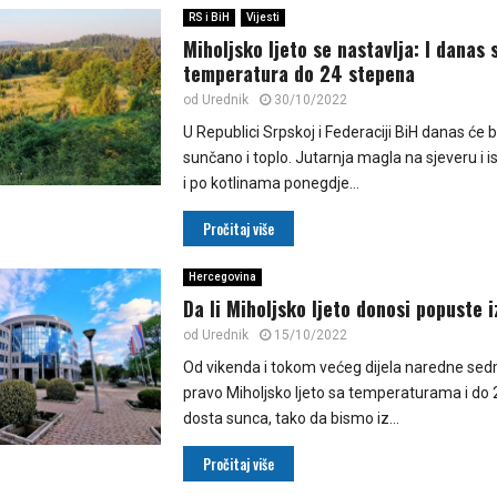
RS i BiH
Vijesti
Miholjsko ljeto se nastavlja: I danas
temperatura do 24 stepena
od
Urednik
30/10/2022
U Republici Srpskoj i Federaciji BiH danas će b
sunčano i toplo. Jutarnja magla na sjeveru i i
i po kotlinama ponegdje...
Pročitaj više
Hercegovina
Da li Miholjsko ljeto donosi popuste 
od
Urednik
15/10/2022
Od vikenda i tokom većeg dijela naredne sed
pravo Miholjsko ljeto sa temperaturama i do 
dosta sunca, tako da bismo iz...
Pročitaj više