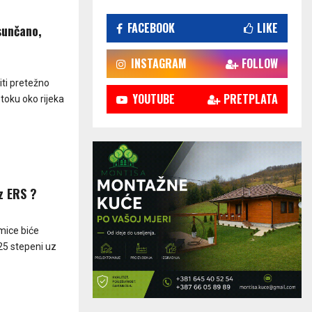
FACEBOOK
LIKE
 sunčano,
INSTAGRAM
FOLLOW
iti pretežno
YOUTUBE
PRETPLATA
stoku oko rijeka
iz ERS ?
mice biće
25 stepeni uz