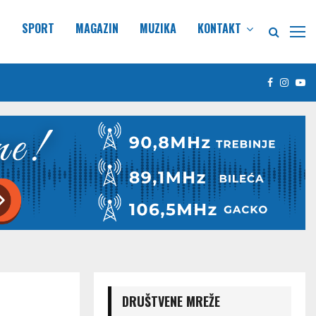
E
SPORT
MAGAZIN
MUZIKA
KONTAKT
Facebook
Insta
Yo
DRUŠTVENE MREŽE