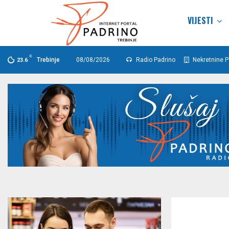
VIJESTI
C
Trebinje
08/08/2026
Radio Padrino
Nekretnine P
23.6