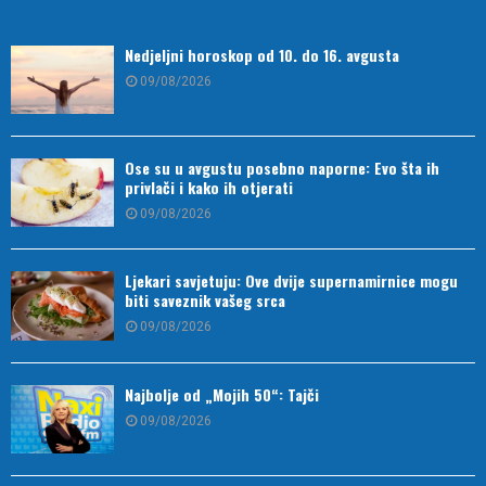
Nedjeljni horoskop od 10. do 16. avgusta
09/08/2026
Ose su u avgustu posebno naporne: Evo šta ih
privlači i kako ih otjerati
09/08/2026
Ljekari savjetuju: Ove dvije supernamirnice mogu
biti saveznik vašeg srca
09/08/2026
Najbolje od „Mojih 50“: Tajči
09/08/2026