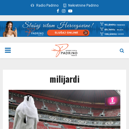
Radio Padrino
Nekretnine Padrino
Facebook
Instagram
Youtube
PRIMARY
MENU
milijardi