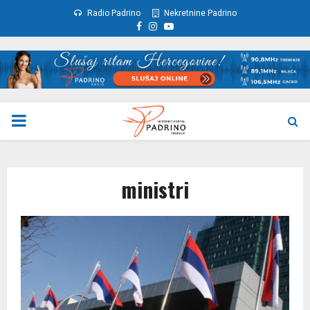
Radio Padrino
Nekretnine Padrino
Facebook
Instagram
Youtube
PRIMARY
MENU
ministri