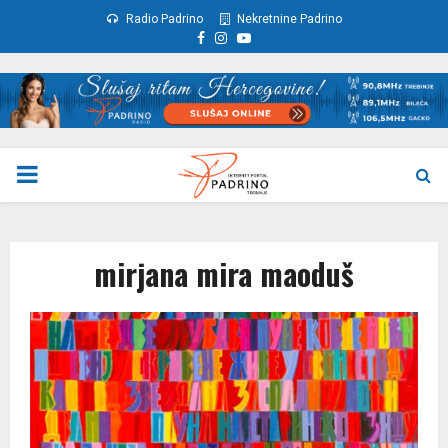
Radio Padrino
Nekretnine Padrino
Facebook
Instagram
Youtube
PRIMARY
MENU
mirjana mira maoduš