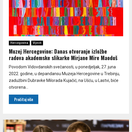
Hercegovina
Vijesti
Muzej Hercegovine: Danas otvoranje izložbe
radova akademske slikarke Mirjane Mire Maoduš
Povodom Vidovdanskih svečanosti, u ponedjeljak, 27. juna
2022. godine, u depandansu Muzeja Hercegovine u Trebinju,
zadužbini Dubravke Milorada Кujačić, na Ušću, u Lastvi, biće
otvorena...
Pročitaj više