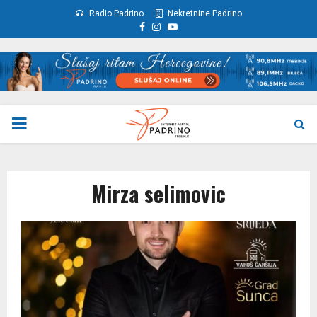
Radio Padrino
Nekretnine Padrino
Facebook
Instagram
Youtube
PRIMARY
MENU
Mirza selimovic