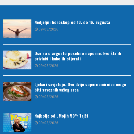
Nedjeljni horoskop od 10. do 16. avgusta
09/08/2026
Ose su u avgustu posebno naporne: Evo šta ih
privlači i kako ih otjerati
09/08/2026
Ljekari savjetuju: Ove dvije supernamirnice mogu
biti saveznik vašeg srca
09/08/2026
Najbolje od „Mojih 50“: Tajči
09/08/2026