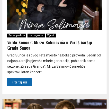
Berza poslova
Hercegovina
Vijesti
Veliki koncert Mirze Selimovića u Varoš čaršiji
Grada Sunca
Grad Sunca je i ovog ljeta mjesto najboljeg provoda. Jedan od
najpopularnijih pjevača mlađe generacije, pobjednik osme
sezone „Zvezda Granda“, Mirza Selimović prirediće
spektakularan koncert...
Pročitaj više