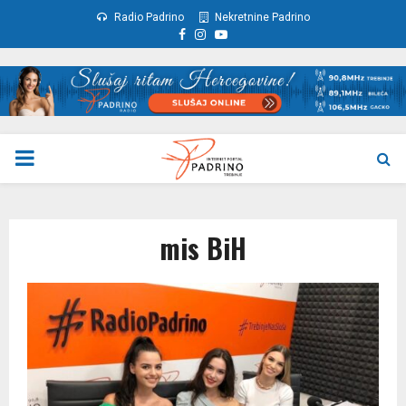
Radio Padrino
Nekretnine Padrino
Facebook
Instagram
Youtube
PRIMARY
MENU
mis BiH