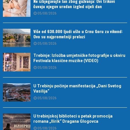
Ne izbjegavajte lan zbog gužvanja: Ovi trikovi
čuvaju njegov uredan izgled cijeli dan
05/08/2026
Više od 630.000 ljudi ušlo u Crnu Goru za vikend:
Ovo su najprometniji prelazi
05/08/2026
Trebinje: Izložba umjetničke fotografije u okviru
Festivala klasične muzike (VIDEO)
05/08/2026
U Trebinju počinje manifestacija „Dani Svetog
Vasilija“
05/08/2026
U trebinjskoj biblioteci u petak promocija
romana „Ilirik“ Dragana Glogovca
05/08/2026