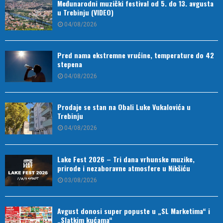
Međunarodni muzički festival od 5. do 13. avgusta
u Trebinju (VIDEO)
04/08/2026
Pred nama ekstremne vrućine, temperature do 42
stepena
04/08/2026
Prodaje se stan na Obali Luke Vukalovića u
Trebinju
04/08/2026
Lake Fest 2026 – Tri dana vrhunske muzike,
prirode i nezaboravne atmosfere u Nikšiću
03/08/2026
Avgust donosi super popuste u „SL Marketima“ i
„Slatkim kućama“