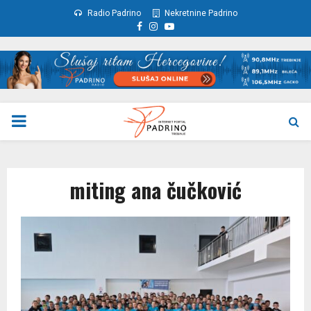
Radio Padrino
Nekretnine Padrino
Facebook
Instagram
Youtube
PRIMARY
MENU
miting ana čučković