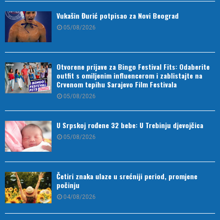
Vukašin Đurić potpisao za Novi Beograd
05/08/2026
Otvorene prijave za Bingo Festival Fits: Odaberite
outfit s omiljenim influencerom i zablistajte na
Crvenom tepihu Sarajevo Film Festivala
05/08/2026
U Srpskoj rođene 32 bebe: U Trebinju djevojčica
05/08/2026
Četiri znaka ulaze u srećniji period, promjene
počinju
04/08/2026