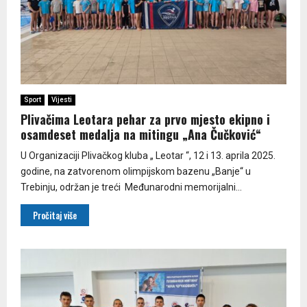
Sport
Vijesti
Plivačima Leotara pehar za prvo mjesto ekipno i
osamdeset medalja na mitingu „Ana Čučković“
U Organizaciji Plivačkog kluba „ Leotar “, 12 i 13. aprila 2025.
godine, na zatvorenom olimpijskom bazenu „Banje“ u
Trebinju, održan je treći Međunarodni memorijalni...
Pročitaj više