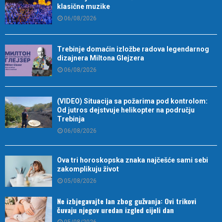
klasične muzike
06/08/2026
Trebinje domaćin izložbe radova legendarnog
dizajnera Miltona Glejzera
06/08/2026
(VIDEO) Situacija sa požarima pod kontrolom:
Od jutros dejstvuje helikopter na području
Trebinja
06/08/2026
Ova tri horoskopska znaka najčešće sami sebi
zakomplikuju život
05/08/2026
Ne izbjegavajte lan zbog gužvanja: Ovi trikovi
čuvaju njegov uredan izgled cijeli dan