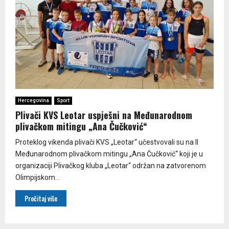
Hercegovina
Sport
Plivači KVS Leotar uspješni na Međunarodnom
plivačkom mitingu „Ana Čučković“
Proteklog vikenda plivači KVS „Leotar“ učestvovali su na II
Međunarodnom plivačkom mitingu „Ana Čučković“ koji je u
organizaciji Plivačkog kluba „Leotar“ održan na zatvorenom
Olimpijskom...
Pročitaj više