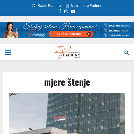
Radio Padrino
Nekretnine Padrino
Facebook
Instagram
Youtube
PRIMARY
MENU
mjere štenje