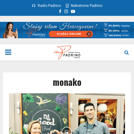
Radio Padrino
Nekretnine Padrino
Facebook
Instagram
Youtube
PRIMARY
MENU
monako