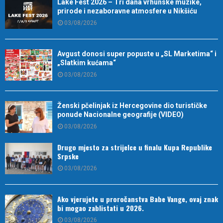
Lake Fest 2026 – Tri dana vrhunske muzike,
prirode i nezaboravne atmosfere u Nikšiću
03/08/2026
Avgust donosi super popuste u „SL Marketima“ i
„Slatkim kućama“
03/08/2026
Ženski pčelinjak iz Hercegovine dio turističke
ponude Nacionalne geografije (VIDEO)
03/08/2026
Drugo mjesto za strijelce u finalu Kupa Republike
Srpske
03/08/2026
Ako vjerujete u proročanstva Babe Vange, ovaj znak
bi mogao zablistati u 2026.
03/08/2026