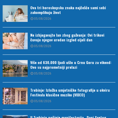
Ova tri horoskopska znaka najčešće sami sebi
zakomplikuju život
05/08/2026
Ne izbjegavajte lan zbog gužvanja: Ovi trikovi
čuvaju njegov uredan izgled cijeli dan
05/08/2026
Više od 630.000 ljudi ušlo u Crnu Goru za vikend:
Ovo su najprometniji prelazi
05/08/2026
Trebinje: Izložba umjetničke fotografije u okviru
Festivala klasične muzike (VIDEO)
05/08/2026
U Trebinju počinje manifestacija „Dani Svetog