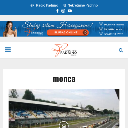
Radio Padrino
Nekretnine Padrino
Facebook
Instagram
Youtube
PRIMARY
MENU
monca