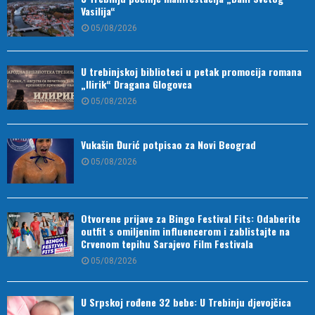
Vasilija“
05/08/2026
U trebinjskoj biblioteci u petak promocija romana
„Ilirik“ Dragana Glogovca
05/08/2026
Vukašin Đurić potpisao za Novi Beograd
05/08/2026
Otvorene prijave za Bingo Festival Fits: Odaberite
outfit s omiljenim influencerom i zablistajte na
Crvenom tepihu Sarajevo Film Festivala
05/08/2026
U Srpskoj rođene 32 bebe: U Trebinju djevojčica