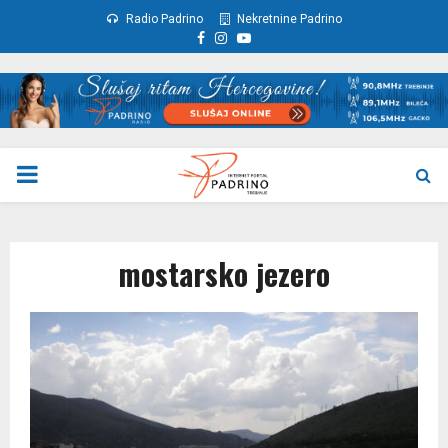
Radio Padrino
Nekretnine Padrino
Facebook
Instagram
Youtube
PRIMARY
MENU
mostarsko jezero