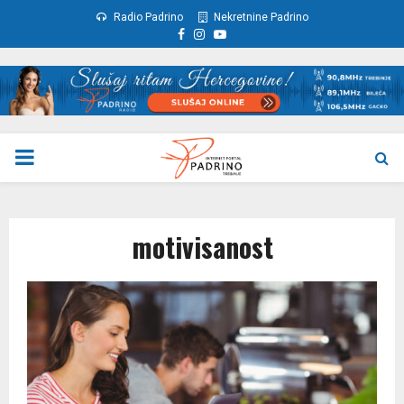
Radio Padrino
Nekretnine Padrino
Facebook
Instagram
Youtube
PRIMARY
MENU
motivisanost