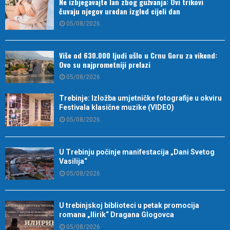
Ne izbjegavajte lan zbog gužvanja: Ovi trikovi
čuvaju njegov uredan izgled cijeli dan
05/08/2026
Više od 630.000 ljudi ušlo u Crnu Goru za vikend:
Ovo su najprometniji prelazi
05/08/2026
Trebinje: Izložba umjetničke fotografije u okviru
Festivala klasične muzike (VIDEO)
05/08/2026
U Trebinju počinje manifestacija „Dani Svetog
Vasilija“
05/08/2026
U trebinjskoj biblioteci u petak promocija
romana „Ilirik“ Dragana Glogovca
05/08/2026