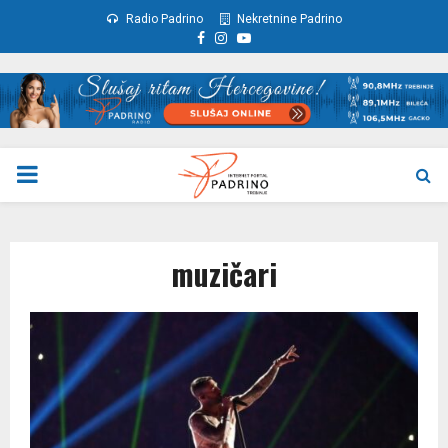
Radio Padrino
Nekretnine Padrino
Facebook
Instagram
Youtube
PRIMARY
MENU
muzičari