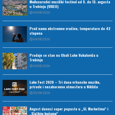
Međunarodni muzički festival od 5. do 13. avgusta
u Trebinju (VIDEO)
04/08/2026
Pred nama ekstremne vrućine, temperature do 42
stepena
04/08/2026
Prodaje se stan na Obali Luke Vukalovića u
Trebinju
04/08/2026
Lake Fest 2026 – Tri dana vrhunske muzike,
prirode i nezaboravne atmosfere u Nikšiću
03/08/2026
Avgust donosi super popuste u „SL Marketima“ i
„Slatkim kućama“