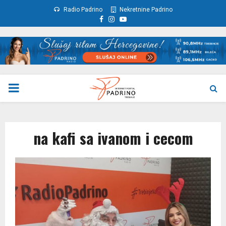
Radio Padrino
Nekretnine Padrino
Facebook
Instagram
Youtube
PRIMARY
MENU
na kafi sa ivanom i cecom