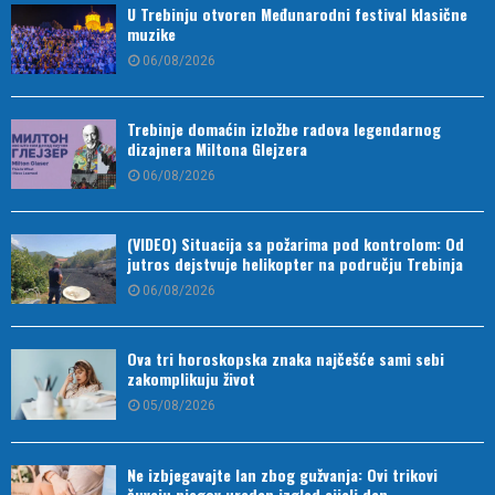
U Trebinju otvoren Međunarodni festival klasične
muzike
06/08/2026
Trebinje domaćin izložbe radova legendarnog
dizajnera Miltona Glejzera
06/08/2026
(VIDEO) Situacija sa požarima pod kontrolom: Od
jutros dejstvuje helikopter na području Trebinja
06/08/2026
Ova tri horoskopska znaka najčešće sami sebi
zakomplikuju život
05/08/2026
Ne izbjegavajte lan zbog gužvanja: Ovi trikovi
čuvaju njegov uredan izgled cijeli dan