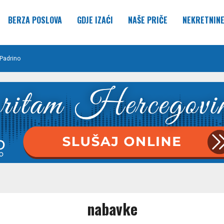
BERZA POSLOVA
GDJE IZAĆI
NAŠE PRIČE
NEKRETNIN
Padrino
nabavke