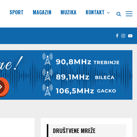
E
SPORT
MAGAZIN
MUZIKA
KONTAKT
Facebook
Insta
Yo
DRUŠTVENE MREŽE