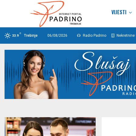
VIJESTI
C
Trebinje
06/08/2026
Radio Padrino
Nekretnine 
33.9