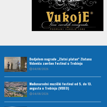
Dodjelom nagrade „Zlatni platan“ Zlatanu
Vidoviću završen Festival u Trebinju
04/08/2026
Međunarodni muzički festival od 5. do 13.
avgusta u Trebinju (VIDEO)
04/08/2026