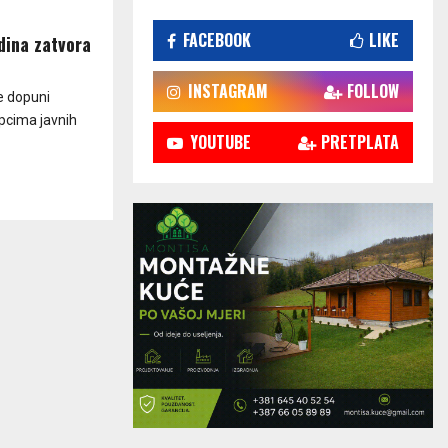
FACEBOOK
LIKE
dina zatvora
INSTAGRAM
FOLLOW
e dopuni
upcima javnih
YOUTUBE
PRETPLATA