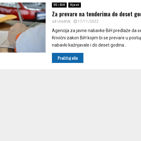
RS i BiH
Vijesti
Za prevare na tenderima do deset go
od
Urednik
17/11/2022
Agencija za javne nabavke BiH predlaže da s
Krivični zakon BiH kojim bi se prevare u post
nabavki kažnjavale i do deset godina...
Pročitaj više