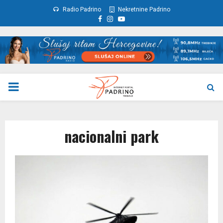
Radio Padrino
Nekretnine Padrino
Facebook
Instagram
Youtube
PRIMARY
MENU
nacionalni park