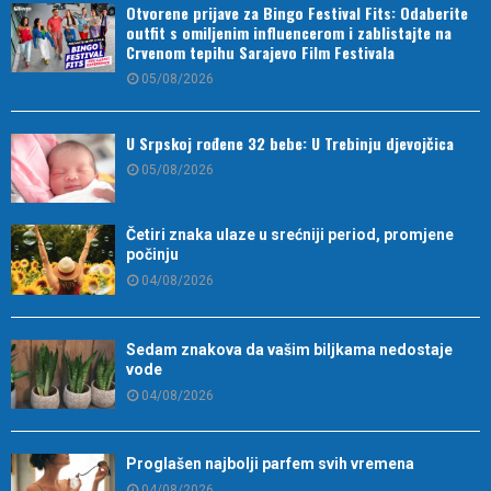
Otvorene prijave za Bingo Festival Fits: Odaberite
outfit s omiljenim influencerom i zablistajte na
Crvenom tepihu Sarajevo Film Festivala
05/08/2026
U Srpskoj rođene 32 bebe: U Trebinju djevojčica
05/08/2026
Četiri znaka ulaze u srećniji period, promjene
počinju
04/08/2026
Sedam znakova da vašim biljkama nedostaje
vode
04/08/2026
Proglašen najbolji parfem svih vremena
04/08/2026