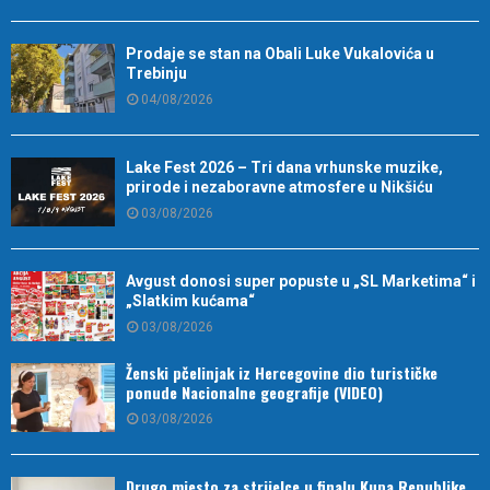
Prodaje se stan na Obali Luke Vukalovića u
Trebinju
04/08/2026
Lake Fest 2026 – Tri dana vrhunske muzike,
prirode i nezaboravne atmosfere u Nikšiću
03/08/2026
Avgust donosi super popuste u „SL Marketima“ i
„Slatkim kućama“
03/08/2026
Ženski pčelinjak iz Hercegovine dio turističke
ponude Nacionalne geografije (VIDEO)
03/08/2026
Drugo mjesto za strijelce u finalu Kupa Republike