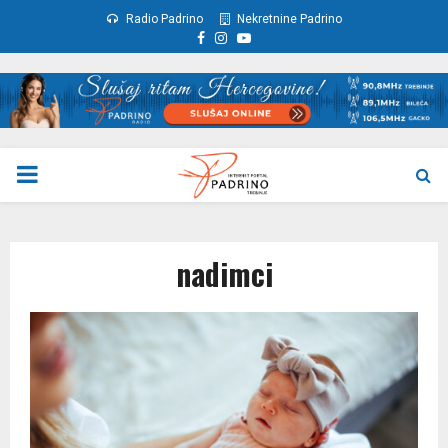
Radio Padrino
Nekretnine Padrino
Facebook
Instagram
Youtube
PRIMARY
MENU
nadimci