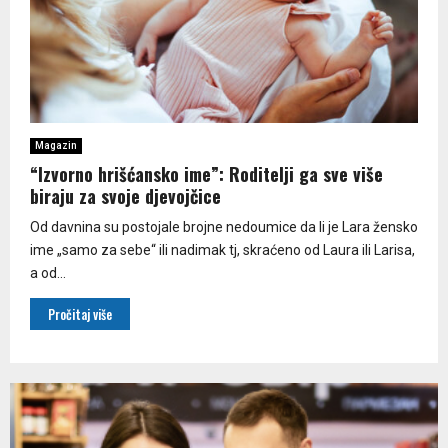
Magazin
“Izvorno hrišćansko ime”: Roditelji ga sve više
biraju za svoje djevojčice
Od davnina su postojale brojne nedoumice da li je Lara žensko
ime „samo za sebe“ ili nadimak tj, skraćeno od Laura ili Larisa,
a od...
Pročitaj više