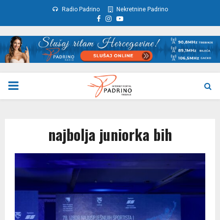
Radio Padrino
Nekretnine Padrino
Facebook
Instagram
Youtube
PRIMARY
MENU
najbolja juniorka bih