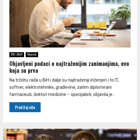
RS i BiH
Vijesti
Objavljeni podaci o najtraženijim zanimanjima, evo
koja su prva
Na tržištu rada u BiH i dalje su najtraženiji inženjeri i to IT,
softver, elektrotehnike, građevine, zatim diplomirani
farmaceuti, doktori medicine – specijalisti, objavila je...
Pročitaj više