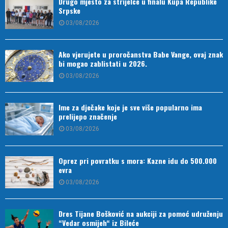
Drugo mjesto za strijelce u finalu Kupa Republike
Srpske
03/08/2026
Ako vjerujete u proročanstva Babe Vange, ovaj znak
bi mogao zablistati u 2026.
03/08/2026
Ime za dječake koje je sve više popularno ima
prelijepo značenje
03/08/2026
Oprez pri povratku s mora: Kazne idu do 500.000
evra
03/08/2026
Dres Tijane Bošković na aukciji za pomoć udruženju
“Vedar osmijeh“ iz Bileće