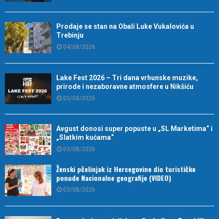
Prodaje se stan na Obali Luke Vukalovića u
Trebinju
04/08/2026
Lake Fest 2026 – Tri dana vrhunske muzike,
prirode i nezaboravne atmosfere u Nikšiću
03/08/2026
Avgust donosi super popuste u „SL Marketima“ i
„Slatkim kućama“
03/08/2026
Ženski pčelinjak iz Hercegovine dio turističke
ponude Nacionalne geografije (VIDEO)
03/08/2026