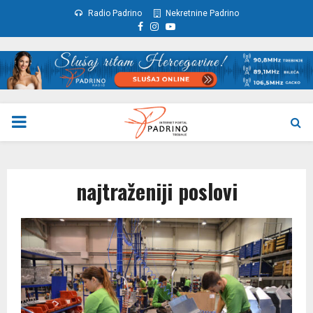
Radio Padrino
Nekretnine Padrino
Facebook
Instagram
Youtube
PRIMARY
MENU
najtraženiji poslovi