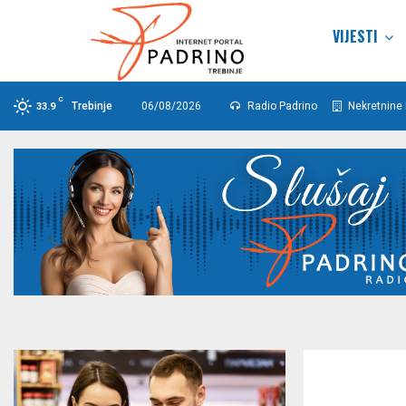
VIJESTI
C
Trebinje
06/08/2026
Radio Padrino
Nekretnine 
33.9