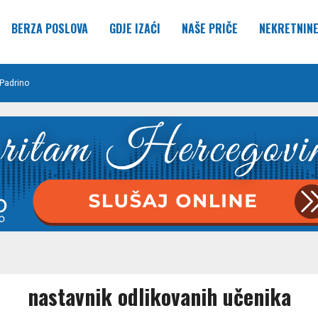
BERZA POSLOVA
GDJE IZAĆI
NAŠE PRIČE
NEKRETNIN
Padrino
nastavnik odlikovanih učenika