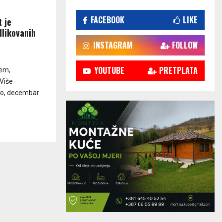
FACEBOOK
LIKE
 je
dlikovanih
INSTAGRAM
FOLLOW
YOUTUBE
PRETPLATA
ćem,
 Više
ino, decembar