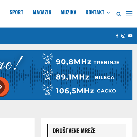
E
SPORT
MAGAZIN
MUZIKA
KONTAKT
Facebook
Insta
Yo
DRUŠTVENE MREŽE