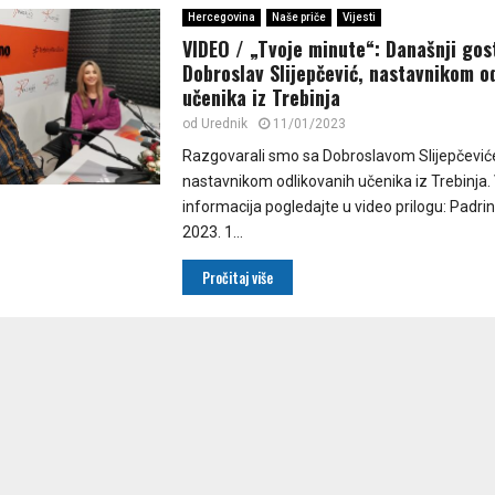
Hercegovina
Naše priče
Vijesti
VIDEO / „Tvoje minute“: Današnji gost
Dobroslav Slijepčević, nastavnikom o
učenika iz Trebinja
od
Urednik
11/01/2023
Razgovarali smo sa Dobroslavom Slijepčevi
nastavnikom odlikovanih učenika iz Trebinja.
informacija pogledajte u video prilogu: Padr
2023. 1...
Pročitaj više