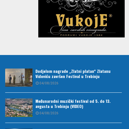
Dodjelom nagrade „Zlatni platan“ Zlatanu
Vidoviću završen Festival u Trebinju
04/08/2026
Međunarodni muzički festival od 5. do 13.
avgusta u Trebinju (VIDEO)
04/08/2026