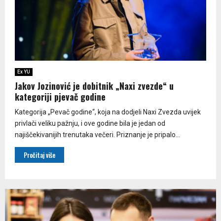
Ex YU
Jakov Jozinović je dobitnik „Naxi zvezde“ u
kategoriji pjevač godine
Kategorija „Pevač godine“, koja na dodjeli Naxi Zvezda uvijek
privlači veliku pažnju, i ove godine bila je jedan od
najiščekivanijih trenutaka večeri. Priznanje je pripalo...
Pročitaj više