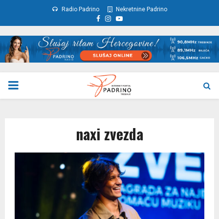
Radio Padrino
Nekretnine Padrino
Facebook
Instagram
Youtube
PRIMARY
MENU
naxi zvezda