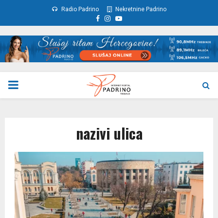
Radio Padrino
Nekretnine Padrino
Facebook
Instagram
Youtube
PRIMARY
MENU
nazivi ulica