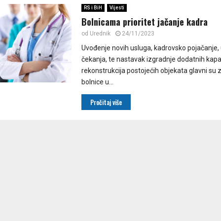
RS i BiH
Vijesti
Bolnicama prioritet jačanje kadra
od
Urednik
24/11/2023
Uvođenje novih usluga, kadrovsko pojačanje, u
čekanja, te nastavak izgradnje dodatnih kapac
rekonstrukcija postojećih objekata glavni su 
bolnice u...
Pročitaj više