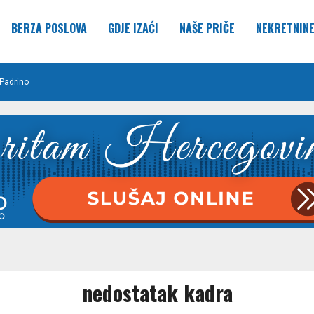
BERZA POSLOVA
GDJE IZAĆI
NAŠE PRIČE
NEKRETNIN
Padrino
nedostatak kadra