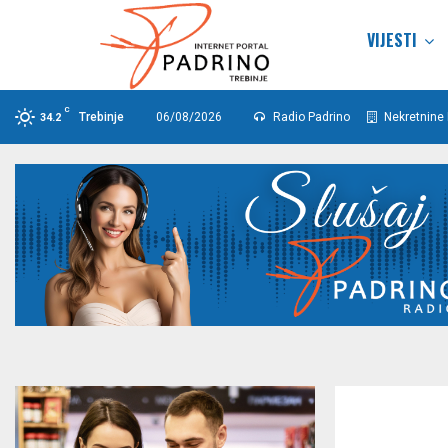
VIJESTI
C
Trebinje
06/08/2026
Radio Padrino
Nekretnine 
34.2