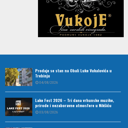
Prodaje se stan na Obali Luke Vukalovića u
Trebinju
04/08/2026
Lake Fest 2026 – Tri dana vrhunske muzike,
prirode i nezaboravne atmosfere u Nikšiću
03/08/2026