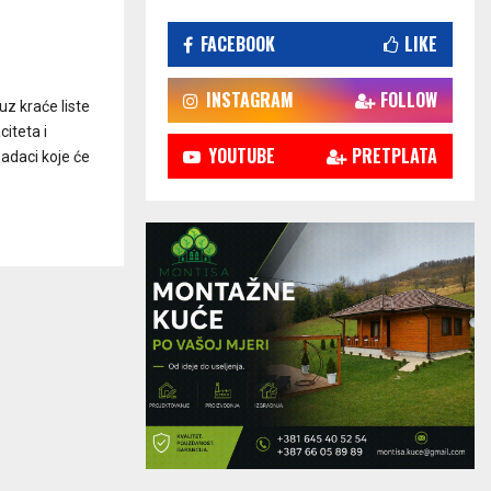
FACEBOOK
LIKE
INSTAGRAM
FOLLOW
z kraće liste
iteta i
YOUTUBE
PRETPLATA
zadaci koje će