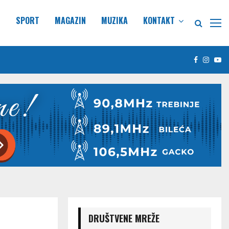
E
SPORT
MAGAZIN
MUZIKA
KONTAKT
Facebook
Insta
Yo
DRUŠTVENE MREŽE