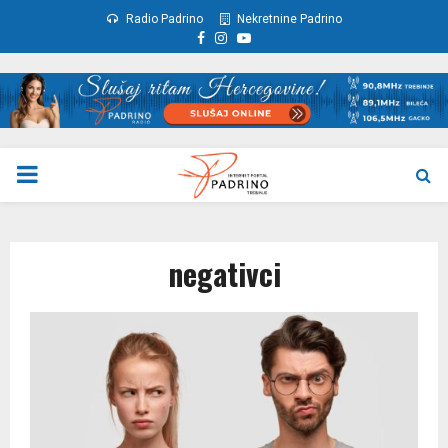
Radio Padrino
Nekretnine Padrino
Facebook
Instagram
Youtube
PRIMARY
MENU
negativci