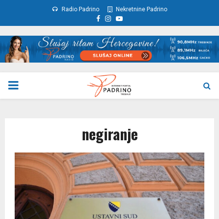
Radio Padrino
Nekretnine Padrino
Facebook
Instagram
Youtube
PRIMARY
MENU
negiranje