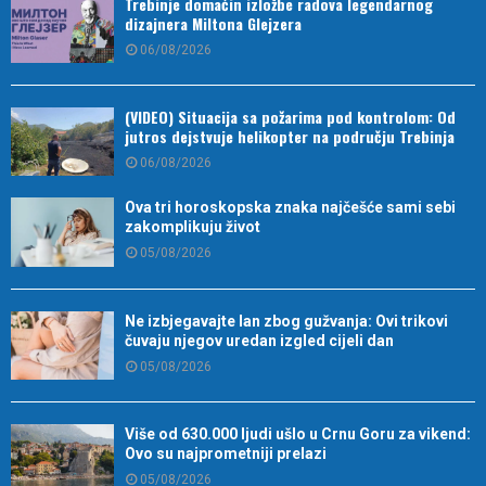
Trebinje domaćin izložbe radova legendarnog
dizajnera Miltona Glejzera
06/08/2026
(VIDEO) Situacija sa požarima pod kontrolom: Od
jutros dejstvuje helikopter na području Trebinja
06/08/2026
Ova tri horoskopska znaka najčešće sami sebi
zakomplikuju život
05/08/2026
Ne izbjegavajte lan zbog gužvanja: Ovi trikovi
čuvaju njegov uredan izgled cijeli dan
05/08/2026
Više od 630.000 ljudi ušlo u Crnu Goru za vikend:
Ovo su najprometniji prelazi
05/08/2026