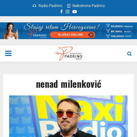
Radio Padrino
Nekretnine Padrino
Facebook
Instagram
Youtube
PRIMARY
MENU
nenad milenković