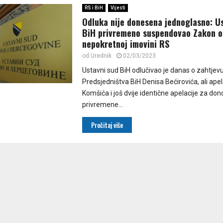
RS i BiH
Vijesti
Odluka nije donesena jednoglasno: U
BiH privremeno suspendovao Zakon o
nepokretnoj imovini RS
od
Urednik
02/03/2023
Ustavni sud BiH odlučivao je danas o zahtjev
Predsjedništva BiH Denisa Bećirovića, ali ape
Komšića i još dvije identične apelacije za do
privremene...
Pročitaj više