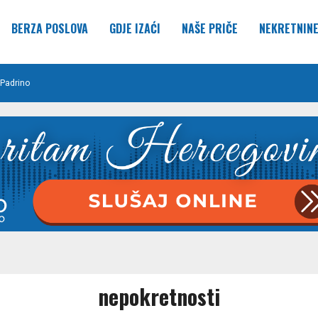
BERZA POSLOVA
GDJE IZAĆI
NAŠE PRIČE
NEKRETNIN
Padrino
nepokretnosti