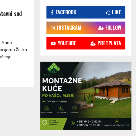
FACEBOOK
LIKE
stavni sud
INSTAGRAM
FOLLOW
YOUTUBE
PRETPLATA
u člana
lacijama Željka
nošenje