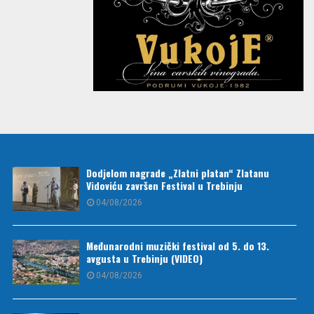
Dodjelom nagrade „Zlatni platan“ Zlatanu
Vidoviću završen Festival u Trebinju
04/08/2026
Međunarodni muzički festival od 5. do 13.
avgusta u Trebinju (VIDEO)
04/08/2026