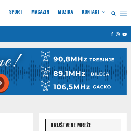
E
SPORT
MAGAZIN
MUZIKA
KONTAKT
Facebook
Insta
Yo
DRUŠTVENE MREŽE