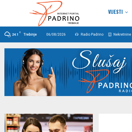
VIJESTI
C
Trebinje
06/08/2026
Radio Padrino
Nekretnine 
24.1