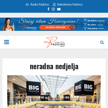
Radio Padrino
Nekretnine Padrino
Facebook
Instagram
Youtube
PRIMARY
MENU
neradna nedjelja