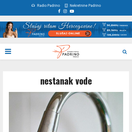
Radio Padrino
Nekretnine Padrino
Facebook
Instagram
Youtube
PRIMARY
MENU
nestanak vode