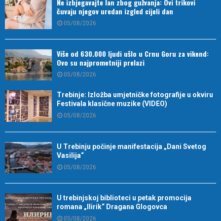
Ne izbjegavajte lan zbog gužvanja: Ovi trikovi
čuvaju njegov uredan izgled cijeli dan
05/08/2026
Više od 630.000 ljudi ušlo u Crnu Goru za vikend:
Ovo su najprometniji prelazi
05/08/2026
Trebinje: Izložba umjetničke fotografije u okviru
Festivala klasične muzike (VIDEO)
05/08/2026
U Trebinju počinje manifestacija „Dani Svetog
Vasilija“
05/08/2026
U trebinjskoj biblioteci u petak promocija
romana „Ilirik“ Dragana Glogovca
05/08/2026