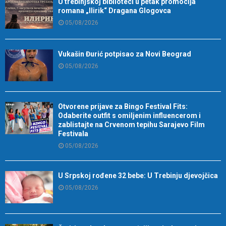
U trebinjskoj biblioteci u petak promocija
romana „Ilirik“ Dragana Glogovca
05/08/2026
Vukašin Đurić potpisao za Novi Beograd
05/08/2026
Otvorene prijave za Bingo Festival Fits:
Odaberite outfit s omiljenim influencerom i
zablistajte na Crvenom tepihu Sarajevo Film
Festivala
05/08/2026
U Srpskoj rođene 32 bebe: U Trebinju djevojčica
05/08/2026