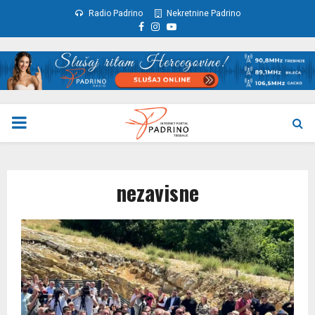
Radio Padrino
Nekretnine Padrino
Facebook
Instagram
Youtube
PRIMARY
MENU
nezavisne