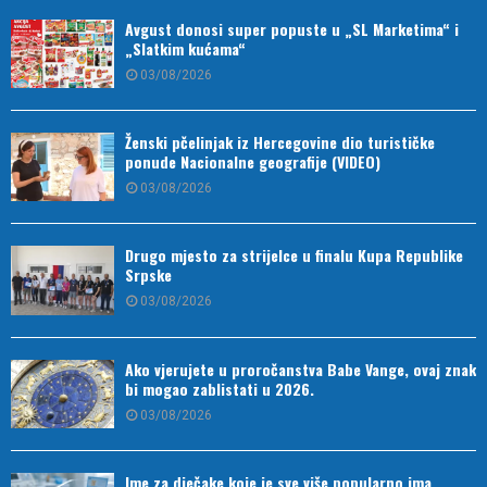
Avgust donosi super popuste u „SL Marketima“ i
„Slatkim kućama“
03/08/2026
Ženski pčelinjak iz Hercegovine dio turističke
ponude Nacionalne geografije (VIDEO)
03/08/2026
Drugo mjesto za strijelce u finalu Kupa Republike
Srpske
03/08/2026
Ako vjerujete u proročanstva Babe Vange, ovaj znak
bi mogao zablistati u 2026.
03/08/2026
Ime za dječake koje je sve više popularno ima