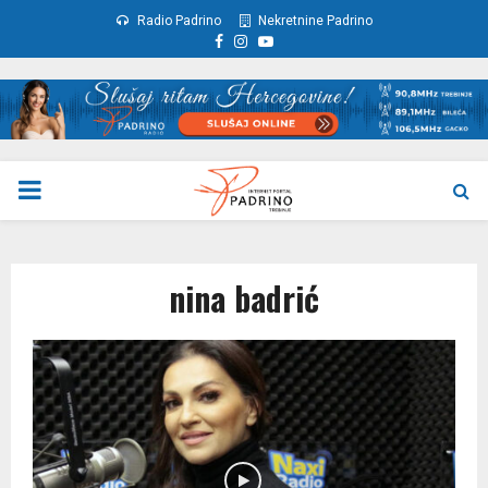
Radio Padrino
Nekretnine Padrino
Facebook
Instagram
Youtube
PRIMARY
MENU
nina badrić