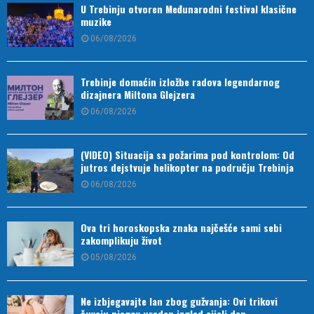
U Trebinju otvoren Međunarodni festival klasične
muzike
06/08/2026
Trebinje domaćin izložbe radova legendarnog
dizajnera Miltona Glejzera
06/08/2026
(VIDEO) Situacija sa požarima pod kontrolom: Od
jutros dejstvuje helikopter na području Trebinja
06/08/2026
Ova tri horoskopska znaka najčešće sami sebi
zakomplikuju život
05/08/2026
Ne izbjegavajte lan zbog gužvanja: Ovi trikovi
čuvaju njegov uredan izgled cijeli dan