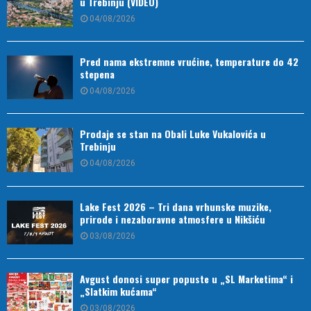
u Trebinju (VIDEO)
04/08/2026
Pred nama ekstremne vrućine, temperature do 42
stepena
04/08/2026
Prodaje se stan na Obali Luke Vukalovića u
Trebinju
04/08/2026
Lake Fest 2026 – Tri dana vrhunske muzike,
prirode i nezaboravne atmosfere u Nikšiću
03/08/2026
Avgust donosi super popuste u „SL Marketima“ i
„Slatkim kućama“
03/08/2026