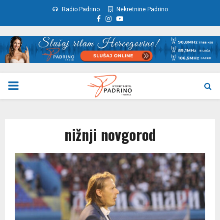
Radio Padrino
Nekretnine Padrino
Facebook
Instagram
Youtube
PRIMARY
MENU
nižnji novgorod