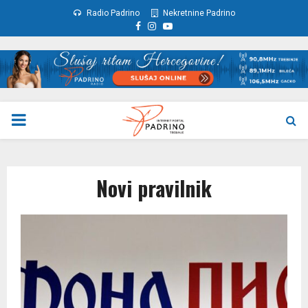
Radio Padrino
Nekretnine Padrino
Facebook
Instagram
Youtube
PRIMARY
MENU
Novi pravilnik