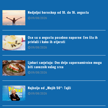
Nedjeljni horoskop od 10. do 16. avgusta
09/08/2026
Ose su u avgustu posebno naporne: Evo šta ih
privlači i kako ih otjerati
09/08/2026
Ljekari savjetuju: Ove dvije supernamirnice mogu
biti saveznik vašeg srca
09/08/2026
Najbolje od „Mojih 50“: Tajči
09/08/2026