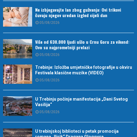
Ne izbjegavajte lan zbog gužvanja: Ovi trikovi
čuvaju njegov uredan izgled cijeli dan
05/08/2026
Više od 630.000 ljudi ušlo u Crnu Goru za vikend:
Ovo su najprometniji prelazi
05/08/2026
Trebinje: Izložba umjetničke fotografije u okviru
Festivala klasične muzike (VIDEO)
05/08/2026
U Trebinju počinje manifestacija „Dani Svetog
Vasilija“
05/08/2026
U trebinjskoj biblioteci u petak promocija
romana „Ilirik“ Dragana Glogovca