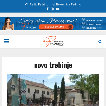
Radio Padrino
Nekretnine Padrino
Facebook
Instagram
Youtube
PRIMARY
MENU
novo trebinje