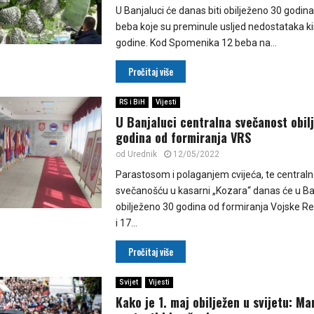
U Banjaluci će danas biti obilježeno 30 godina
beba koje su preminule usljed nedostataka k
godine. Kod Spomenika 12 beba na...
Pročitaj više
RS i BiH
Vijesti
U Banjaluci centralna svečanost obil
godina od formiranja VRS
od
Urednik
12/05/2022
Parastosom i polaganjem cvijeća, te central
svečanošću u kasarni „Kozara“ danas će u Banj
obilježeno 30 godina od formiranja Vojske R
i 17...
Pročitaj više
Svijet
Vijesti
Kako je 1. maj obilježen u svijetu: Ma