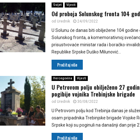
Svijet
Vijesti
Od proboja Solunskog fronta 104 god
od
Urednik
24/09/2022
U Solunu će danas biti obilježene 104 godine
Solunskog fronta, a komemorativnoj svečano
prisustvovaće ministar rada i boračko-invalid
Republike Srpske Duško Milunović...
Pročitaj više
Hercegovina
Vijesti
U Petrovom polju obilježeno 27 godin
pogibije vojnika Trebinjske brigade
od
Urednik
30/08/2022
U Petrovom polju kod Trebinja danas je služ
osam pripadnika Trebinjske brigade Vojske R
Srpske koji su poginuli na današnji dan prije 27
Pročitaj više