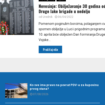
Nevesinje: Obilježavanje 30 godina o
Druge lake brigade u nedelju
od
Urednik
06/04/2022
Pomenom poginulim borcima, polaganjem cv
spomen obilježje u Luci i prigodnim programo
10. aprila biće obilježen Dan formiranja Drug
Vojske...
Pročitaj više
Ko sve ima pravo na povrat PDV-a za kupovinu
prvog stana?
07/08/2026