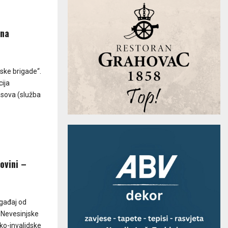
ana
jske brigade“.
ija
asova (služba
ovini –
ogađaj od
 Nevesinjske
čko-invalidske