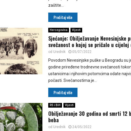
zaštite...
Pročitaj više
Hercegovina
Vijesti
Sjećanje: Obilježavanje Nevesinjske 
svečanost o kojoj se pričalo u cijeloj 
od
Urednik
05/07/2022
Povodom Nevesinjske puške u Beogradu su ju
godine priređene trodnevne svečanosti tokom
ustanicima i njihovim potomcima odate najvi
počasti. Svečanostima je...
Pročitaj više
RS i BiH
Vijesti
Obilježavanje 30 godina od smrti 12 
beba
od
Urednik
24/05/2022