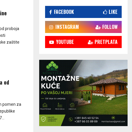
FACEBOOK
LIKE
ine
INSTAGRAM
FOLLOW
 od proboja
sti
YOUTUBE
PRETPLATA
ske zaštite
a od
en pomen za
epublike
...