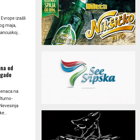
 Evrope izašli
og maja,
ancuskoj...
ina od
igade
jenaca na
lturno-
Nevesinja
e...