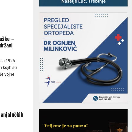
puške –
državi
la 1925.
 kojih su
še vojne
banjalučkih