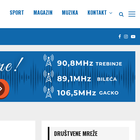
E
SPORT
MAGAZIN
MUZIKA
KONTAKT
Facebook
Insta
Yo
DRUŠTVENE MREŽE