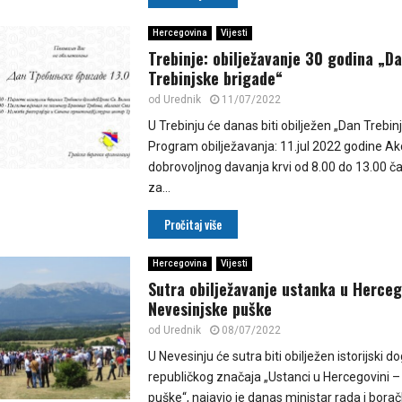
Hercegovina
Vijesti
Trebinje: obilježavanje 30 godina „D
Trebinjske brigade“
od
Urednik
11/07/2022
U Trebinju će danas biti obilježen „Dan Trebin
Program obilježavanja: 11.jul 2022 godine Akc
dobrovoljnog davanja krvi od 8.00 do 13.00 č
za...
Pročitaj više
Hercegovina
Vijesti
Sutra obilježavanje ustanka u Herceg
Nevesinjske puške
od
Urednik
08/07/2022
U Nevesinju će sutra biti obilježen istorijski d
republičkog značaja „Ustanci u Hercegovini –
puške“, najavio je danas ministar rada i bora