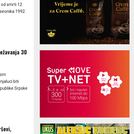
 od smrti 12
iseonika 1992.
ježavanja 30
nom
aluci biti
epublike Srpske
rševi,