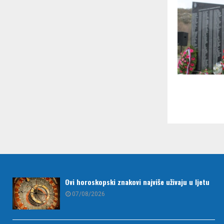
Ovi horoskopski znakovi najviše uživaju u ljetu
07/08/2026