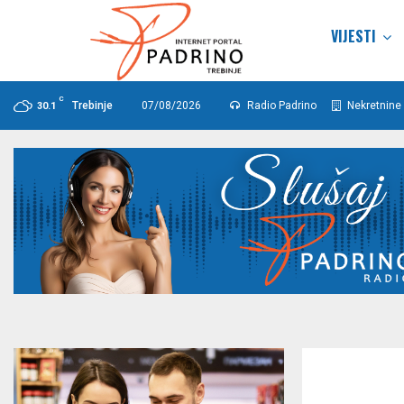
VIJESTI
C
Trebinje
07/08/2026
Radio Padrino
Nekretnine 
30.1