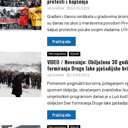
protesti i hapšenja
od
Urednik
02/05/2022
Građani i članovi sindikata u gradovima širom
su danas na ulice u marševima povodom Prv
šaljući protestne poruke svojim vladama. U Fr
Pročitaj više
Hercegovina
Vijesti
VIDEO / Nevesinje: Obilježeno 30 god
formiranja Druge lake pješadijske br
od
Urednik
10/04/2022
Pomenom poginulim borcima, polaganjem vi
spomen obilježje, obraćanjem zvaničnika i ku
umjetničkim programom danas je u Luci kod 
obilježen Dan formiranja Druge lake pješadijsk
Pročitaj više
Hercegovina
Vijesti