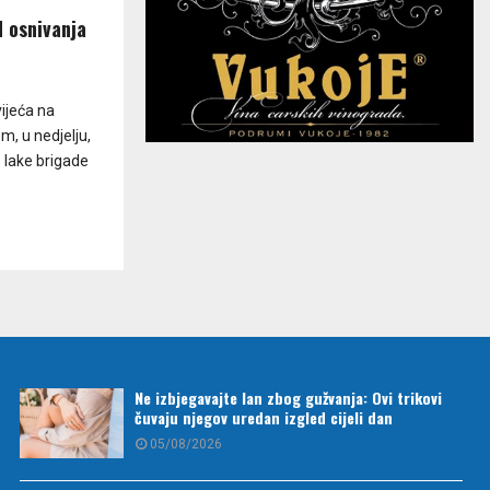
d osnivanja
ijeća na
m, u nedjelju,
e lake brigade
Ne izbjegavajte lan zbog gužvanja: Ovi trikovi
čuvaju njegov uredan izgled cijeli dan
05/08/2026