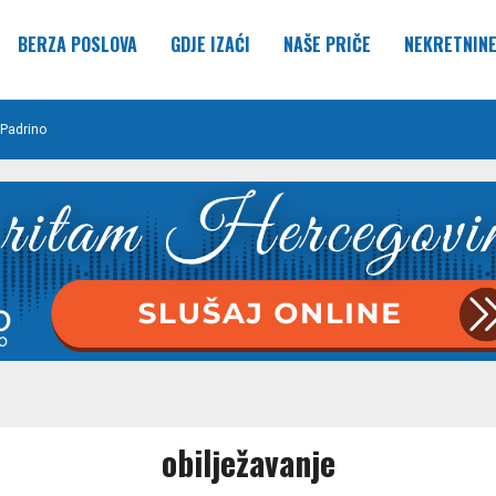
BERZA POSLOVA
GDJE IZAĆI
NAŠE PRIČE
NEKRETNIN
Padrino
obilježavanje