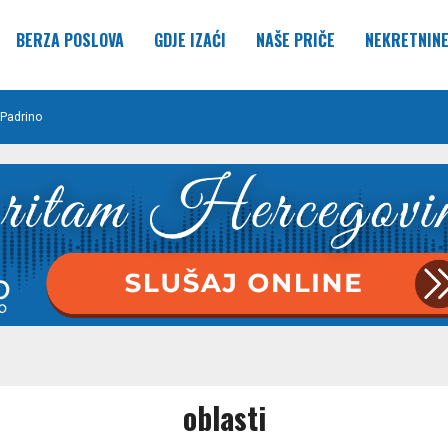
BERZA POSLOVA
GDJE IZAĆI
NAŠE PRIČE
NEKRETNIN
Padrino
oblasti