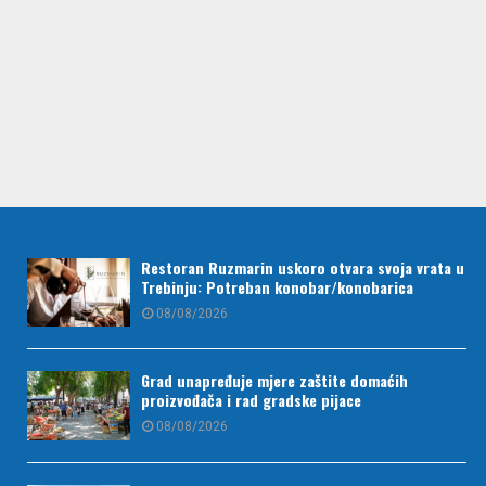
Restoran Ruzmarin uskoro otvara svoja vrata u
Trebinju: Potreban konobar/konobarica
08/08/2026
Grad unapređuje mjere zaštite domaćih
proizvođača i rad gradske pijace
08/08/2026