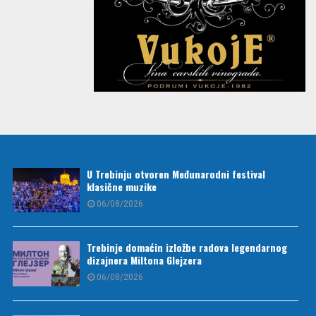
U Trebinju otvoren Međunarodni festival
klasične muzike
06/08/2026
Trebinje domaćin izložbe radova legendarnog
dizajnera Miltona Glejzera
06/08/2026