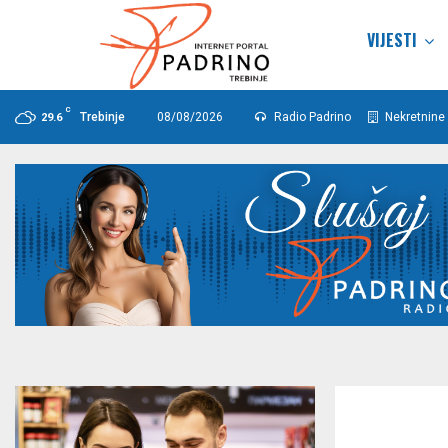
VIJESTI
C
Trebinje
08/08/2026
Radio Padrino
Nekretnine 
29.6