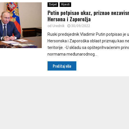
Svijet
Vijesti
Putin potpisao ukaz, priznao nezavis
Hersona i Zaporožja
od
Urednik
30/09/2022
Ruski predsjednik Vladimir Putin potpisao je 
Hersonska i Zaporoška oblast priznaju kao n
teritorije. -U skladu sa opšteprihvaćenim prin
normama međunarodnog...
Pročitaj više