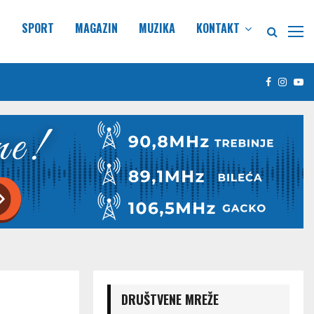
E
SPORT
MAGAZIN
MUZIKA
KONTAKT
Facebook
Insta
Yo
DRUŠTVENE MREŽE