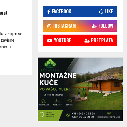
FACEBOOK
LIKE
nost
INSTAGRAM
FOLLOW
ukaz kojim se
YOUTUBE
PRETPLATA
ezavisne
cipima i