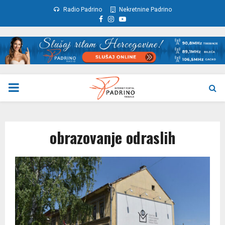
Radio Padrino
Nekretnine Padrino
Facebook
Instagram
Youtube
PRIMARY
MENU
obrazovanje odraslih